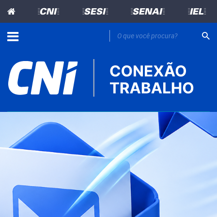
=CNI=
=SESI=
=SENAI=
=IEL=