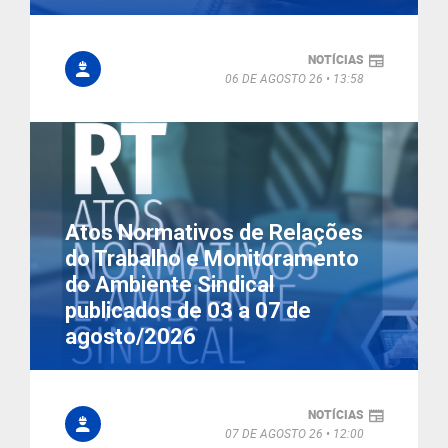
NOTÍCIAS
06 DE AGOSTO 26
13:58
Atos Normativos de Relações
do Trabalho e Monitoramento
do Ambiente Sindical
publicados de 03 a 07 de
agosto/2026
NOTÍCIAS
07 DE AGOSTO 26
12:00