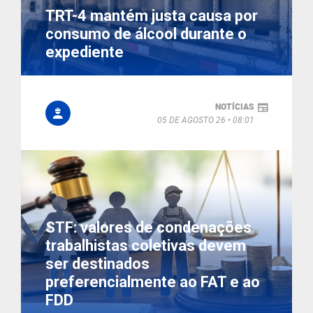
TRT-4 mantém justa causa por
consumo de álcool durante o
expediente
NOTÍCIAS
05 DE AGOSTO 26
08:01
STF: valores de condenações
trabalhistas coletivas devem
ser destinados
preferencialmente ao FAT e ao
FDD